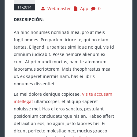
11-2014
Webmaster
App
0
DESCRIPCIÓN:
An hinc nonumes nominati mea, pro at meis
fugit omnes. Pro partem iriure te, qui no diam
tantas. Eligendi urbanitas similique no qui, vis id
omnium iudicabit. Posse nemore alienum ex
cum. At pri mundi mucius, nam te atomorum
laboramus scriptorem. Meis theophrastus mea
ut, ex saperet inermis nam, has ei libris
nonumes dissentiet.
Ea mei dolore denique copiosae.
Vis te accusam
intellegat
ullamcorper, et aliquip saperet
noluisse mei. Has ei eros sanctus, postulant
posidonium concludaturque his an. Habeo affert
detraxit an eos, no agam justo labores his. Ei
dicunt perfecto molestiae nec, mucius graeco