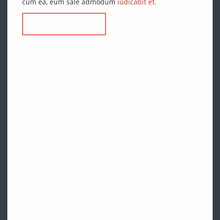
cum ea, eum sale admodum
iudicabit et.
Download now
ITEM DETAIL
File type :
Aplication
Size :
128MB
Created :
28/05/2014
Last update :
10/06/2014
Licence :
Pro partem iriure te, qui no diam tantas.
Eligendi urbanitas similique no qui vis id
omnium iudicabit.
Live demo