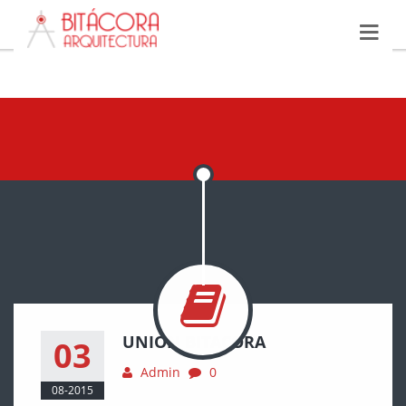
UNION BITACORA
03
Admin
0
08-2015