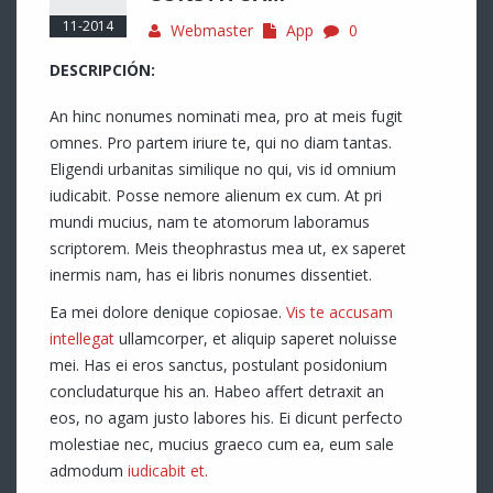
11-2014
Webmaster
App
0
DESCRIPCIÓN:
An hinc nonumes nominati mea, pro at meis fugit
omnes. Pro partem iriure te, qui no diam tantas.
Eligendi urbanitas similique no qui, vis id omnium
iudicabit. Posse nemore alienum ex cum. At pri
mundi mucius, nam te atomorum laboramus
scriptorem. Meis theophrastus mea ut, ex saperet
inermis nam, has ei libris nonumes dissentiet.
Ea mei dolore denique copiosae.
Vis te accusam
intellegat
ullamcorper, et aliquip saperet noluisse
mei. Has ei eros sanctus, postulant posidonium
concludaturque his an. Habeo affert detraxit an
eos, no agam justo labores his. Ei dicunt perfecto
molestiae nec, mucius graeco cum ea, eum sale
admodum
iudicabit et.